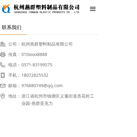
首页
끀
关于我们
联系我们
产品展示
公司：
杭州燕群塑料制品有限公司
项目案例
传真：
010xxxx8888
新闻中心
电话：
0571-83199575
留言反馈
手机：
18072825532
邮箱：
976880749@qq.com
联系我们
地址：
浙江省杭州市钱塘区义蓬街道杏花村工
业园-燕群亚克力